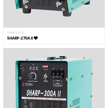
SHARP시리즈
SHARP-270A II