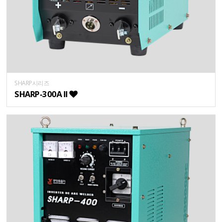
SHARP시리즈
SHARP-300A II