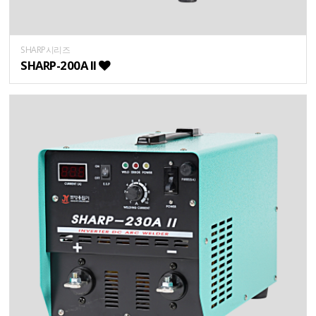
SHARP시리즈
SHARP-200A II