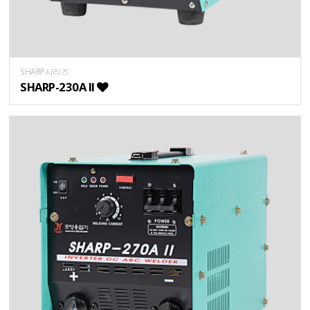
SHARP시리즈
SHARP-230A II