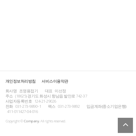
개인정보처리방침
서비스이용약관
회사명
조영용접기
대표
이선정
주소
(18625) 경기도 화성시 향남읍 발안로 742-37
사업자등록번호
124-21-29026
전화
031-273-9890~1
팩스
031-273-9892
입금계좌(중소기업은행)
411-011427-04-016
Copyright ©
Company.
All rights reserved.