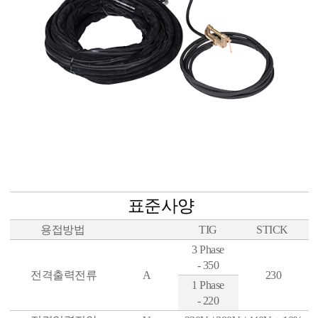
표준사양
용접방법
TIG
STICK
3 Phase
-
350
전격출력전류
A
230
1 Phase
-
220