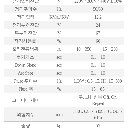
전격입력전압
V
220V / 380V / 440V ± 10%
정격주파수
Hz
50/60
정격입력
KVA / KW
12.2
정격부하전압
V
24
무부하전압
V
67
정격사용률
%
60
출력전류범위
A
10 ~ 350
15 ~ 230
후기가스
sec
0.1 ~ 10
Down Slope
sec
0.1 ~ 10
Arc Spot
sec
0.1 ~ 10
Pluse 주파수
Hz
LOW : 0.5~15, HI : 15~500
Pluse 폭
%
15 ~ 85
무, 1회, 반복 Off, On,
크레이터 제어
Repeat
380 x 623 x 580
(380 x 693 x
외형치수
mm
615)
중량
kg
55