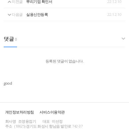
이전글
뿌리기업 확인서
22.12.10
다음글
실용신안등록
22.12.10
댓글
0
등록된 댓글이 없습니다.
good
개인정보처리방침
서비스이용약관
회사명
조영용접기
대표
이선정
주소
(18625) 경기도 화성시 향남읍 발안로 742-37