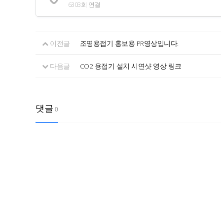
6303회 연결
이전글
조영용접기 홍보용 PR영상입니다.
다음글
CO2 용접기 설치 시연샷 영상 링크
댓글
0