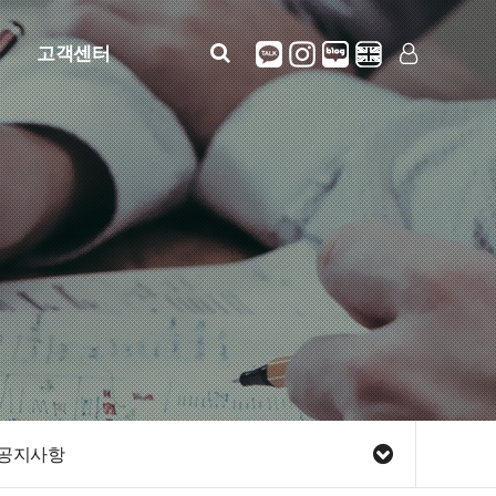
고객센터
공지사항
LOG IN
SIGN UP
자주묻는질문
질문답변
정보안내(사용설명)
견적문의
공지사항