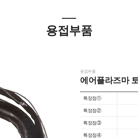
용접부품
용접부품
에어플라즈마 
특장점①
특장점②
특장점③
특장점④