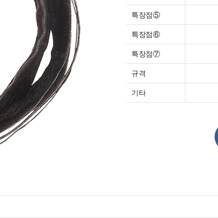
특장점⑤
특장점⑥
특장점⑦
규격
기타