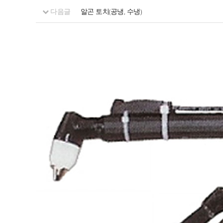
다음글
알곤 토치(공냉, 수냉)