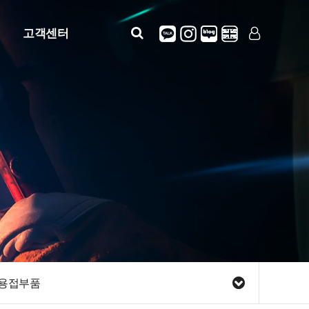
고객센터
공지사항
LOG IN
SIGN UP
자주묻는질문
질문답변
정보안내(사용설명)
견적문의
용접부품