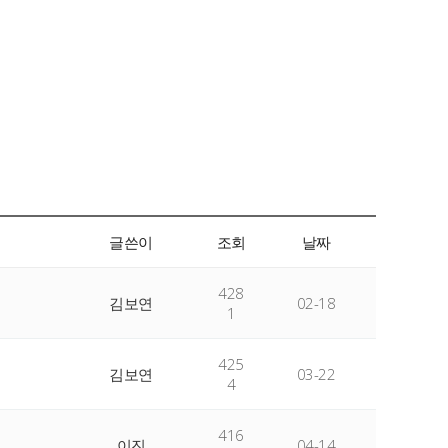
글쓴이
조회
날짜
428
김보연
02-18
1
425
김보연
03-22
4
416
이진
04-14