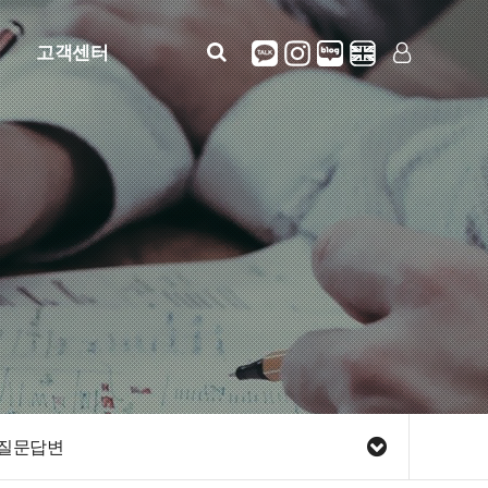
고객센터
공지사항
LOG IN
SIGN UP
자주묻는질문
질문답변
정보안내(사용설명)
견적문의
질문답변