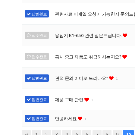
관련자료 이메일 요청이 가능한지 문의드
답변완료
용접기 K1-650 관련 질문드립니다.
접수완료
혹시 중고 제품도 취급하시는지요?
접수완료
견적 문의 어디로 드리나요?
답변완료
1
제품 구매 관련
답변완료
1
안녕하세요
답변완료
1
끝
1
2
3
4
5
6
7
8
9
10