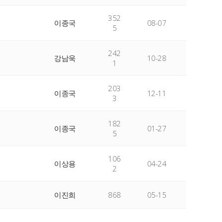
352
이종국
08-07
5
242
강남욱
10-28
1
203
이종국
12-11
3
182
이종국
01-27
5
106
이상용
04-24
2
이진희
868
05-15