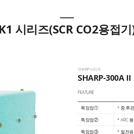
K1 시리즈(SCR CO2용접기
SHARP시리즈
SHARP-300A II
FEATURE
특장점①
* 중,후
특장점②
* ARC 
특장점③
* 절전