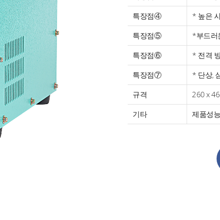
특장점④
* 높은 
특장점⑤
*부드러
특장점⑥
* 전격 
특장점⑦
* 단상,
규격
260 x 46
기타
제품성능