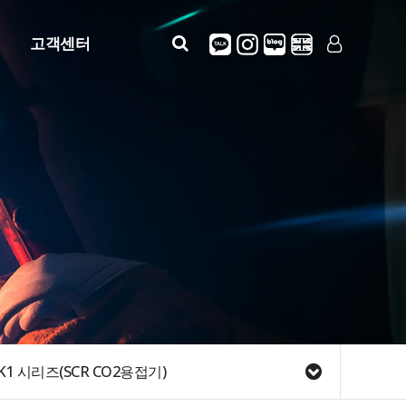
고객센터
공지사항
LOG IN
SIGN UP
자주묻는질문
질문답변
정보안내(사용설명)
견적문의
K1 시리즈(SCR CO2용접기)