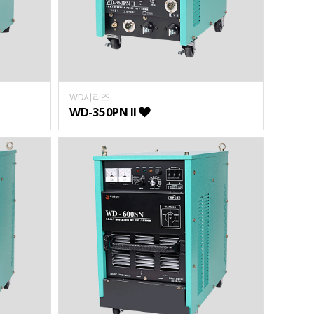
WD시리즈
WD-350PN II