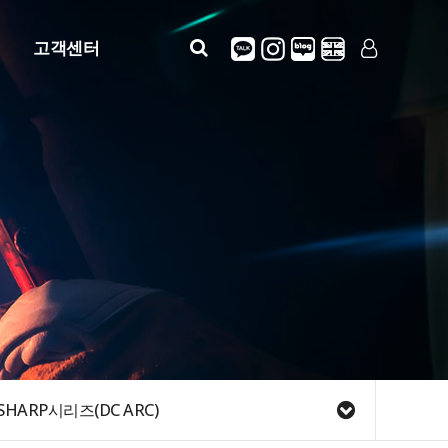
고객센터
공지사항
LOG IN
SIGN UP
자주묻는질문
질문답변
정보안내(사용설명)
견적문의
SHARP시리즈(DC ARC)