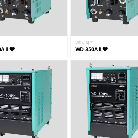
WD시리즈
A II
WD-350A II